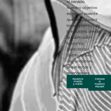
el servicio.
Nuestro objetivo
es ser un puente
que una a todos
los segmentos de
la industria, desde
la fabricación
hasta los
contratistas,
distribuidores,
comerciantes,
arquitectos y
diseñadores.
Nuestra
Conoce
misión
a
y visión
nuestro
equipo