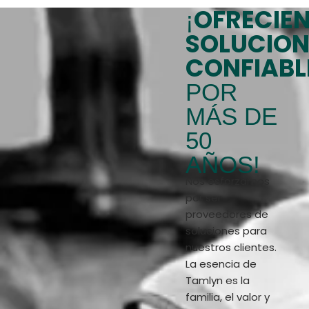
OFRECIE
¡
SOLUCION
CONFIABL
POR
MÁS DE
50
AÑOS!
Nos esforzamos
por ser
proveedores de
soluciones para
nuestros clientes.
La esencia de
Tamlyn es la
familia, el valor y